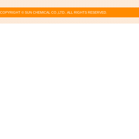
COPYRIGHT © SUN CHEMICAL CO.,LTD.. ALL RIGHTS RESERVED.